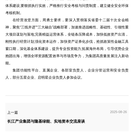
体系建设;要狠抓执行实效，严格推行安全考核与问责制度，建立健全安全环保
考核机制。
在经营攻坚方面，周勇士要求，要深入贯彻落实省委十二届十次全会精
神，聚焦“三线并进”“三大融合”战略部署，加速推进战略性、基础性、引领性重
大项目谋划与落地;完善精益运营体系，全链条压降成本，加快低效资产出清，
刚性执行经营计划;强化资本运作，加快资产证券化步伐，抢抓政策性金融工具
窗口期，深化基金体系建设，提升专业投资能力;拓展海外布局，引导优势企业
抱团出海，增强全球资源配置效率与市场竞争力，为集团高质量发展注入新动
能。
集团功能性平台、直属企业、各部室负责人，企业分管运营和安全负责
人，部分五星企业、启明星企业负责人参加会议。
2025-08-26
上一篇
长江产业集团与隆基绿能、实地资本交流座谈