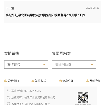
2025-08-20
下一篇
李纪平赴湖北医药学院药护学院郧阳校区督导“保开学”工作
友情链接
集团网站群
友情链接
集团网站群
关于我们
举报方式
信息公开
网站导航
联系电话：027-87255666
版权所有：长江产业投资集团有限公司
备案序号：鄂ICP备17026271号-2