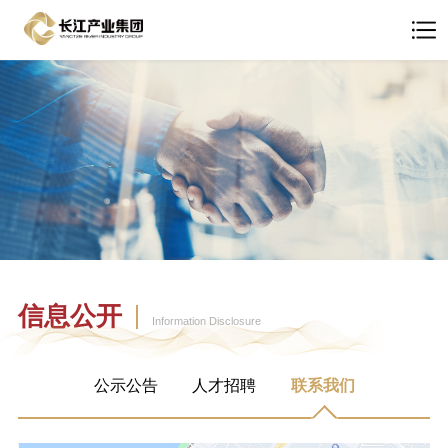
信息公开
Information Disclosure
公示公告
人才招聘
联系我们