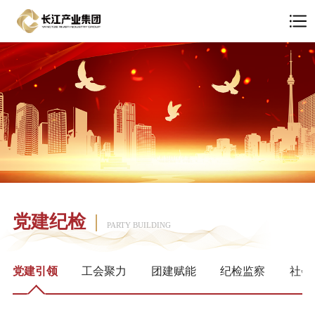
党建纪检
PARTY BUILDING
党建引领
工会聚力
团建赋能
纪检监察
社会