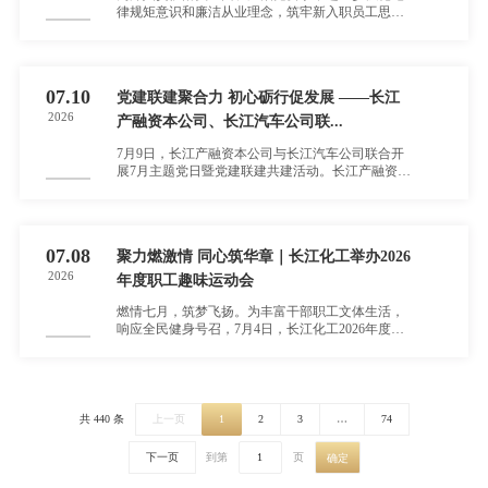
律规矩意识和廉洁从业理念，筑牢新入职员工思想
防线，7月15日，长江产融资本公...
07.10
党建联建聚合力 初心砺行促发展 ——长江
2026
产融资本公司、长江汽车公司联...
7月9日，长江产融资本公司与长江汽车公司联合开
展7月主题党日暨党建联建共建活动。长江产融资本
公司党总支部副书记、总经理徐...
07.08
聚力燃激情 同心筑华章｜长江化工举办2026
2026
年度职工趣味运动会
燃情七月，筑梦飞扬。为丰富干部职工文体生活，
响应全民健身号召，7月4日，长江化工2026年度职
工趣味运动会在仙桃市羽毛球馆...
共 440 条
上一页
1
2
3
…
74
下一页
到第
页
确定