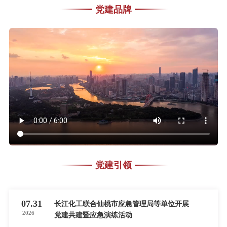
党建品牌
党建引领
07.31
长江化工联合仙桃市应急管理局等单位开展
2026
党建共建暨应急演练活动