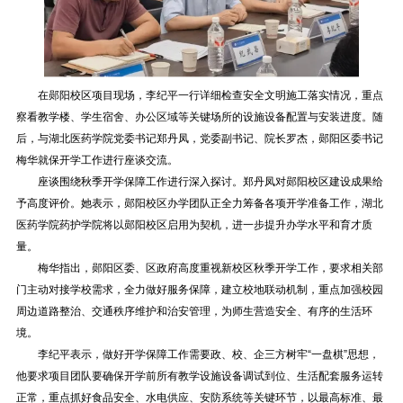
在郧阳校区项目现场，李纪平一行详细检查安全文明施工落实情况，重点
察看教学楼、学生宿舍、办公区域等关键场所的设施设备配置与安装进度。随
后，与湖北医药学院党委书记郑丹凤，党委副书记、院长罗杰，郧阳区委书记
梅华就保开学工作进行座谈交流。
座谈围绕秋季开学保障工作进行深入探讨。郑丹凤对郧阳校区建设成果给
予高度评价。她表示，郧阳校区办学团队正全力筹备各项开学准备工作，湖北
医药学院药护学院将以郧阳校区启用为契机，进一步提升办学水平和育才质
量。
梅华指出，郧阳区委、区政府高度重视新校区秋季开学工作，要求相关部
门主动对接学校需求，全力做好服务保障，建立校地联动机制，重点加强校园
周边道路整治、交通秩序维护和治安管理，为师生营造安全、有序的生活环
境。
李纪平表示，做好开学保障工作需要政、校、企三方树牢“一盘棋”思想，
他要求项目团队要确保开学前所有教学设施设备调试到位、生活配套服务运转
正常，重点抓好食品安全、水电供应、安防系统等关键环节，以最高标准、最