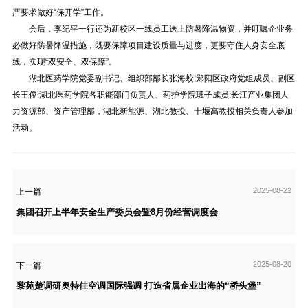
严要求做好“保开学”工作。
会后，李纪平一行还为新校区一线员工送上防暑降温物资，并叮嘱企业务
必做好防暑降温措施，既要保障项目建设质量与进度，更要守住人身安全底
线，实现“双安全、双保障”。
湖北医药学院党委副书记、组织部部长张海蛟;郧阳区政府党组成员、副区
长王俊;湖北医药学院各职能部门负责人、药护学院班子成员;长江产业集团人
力资源部、资产管理部，湖北新能源、湖北教投、十堰高教投相关负责人参加
活动。
2025-08-22
上一篇
集团召开上半年安全生产委员会暨8月份经营调度会
2025-08-20
下一篇
黎苑楚调研奥特佳空调国际强调 打造省属企业出海的“桥头堡”