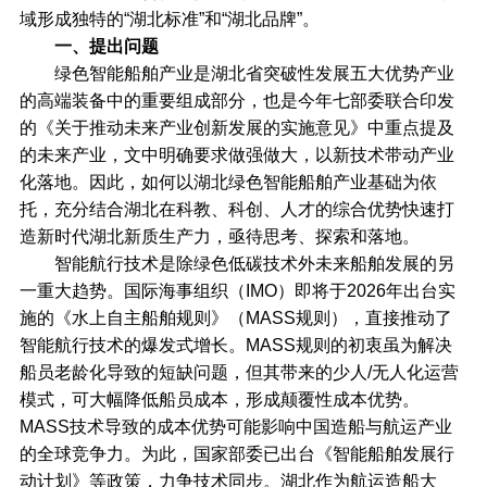
域形成独特的“湖北标准”和“湖北品牌”。
一、提出问题
绿色智能船舶产业是湖北省突破性发展五大优势产业
的高端装备中的重要组成部分，也是今年七部委联合印发
的《关于推动未来产业创新发展的实施意见》中重点提及
的未来产业，文中明确要求做强做大，以新技术带动产业
化落地。因此，如何以湖北绿色智能船舶产业基础为依
托，充分结合湖北在科教、科创、人才的综合优势快速打
造新时代湖北新质生产力，亟待思考、探索和落地。
智能航行技术是除绿色低碳技术外未来船舶发展的另
一重大趋势。国际海事组织（IMO）即将于2026年出台实
施的《水上自主船舶规则》（MASS规则），直接推动了
智能航行技术的爆发式增长。MASS规则的初衷虽为解决
船员老龄化导致的短缺问题，但其带来的少人/无人化运营
模式，可大幅降低船员成本，形成颠覆性成本优势。
MASS技术导致的成本优势可能影响中国造船与航运产业
的全球竞争力。为此，国家部委已出台《智能船舶发展行
动计划》等政策，力争技术同步。湖北作为航运造船大