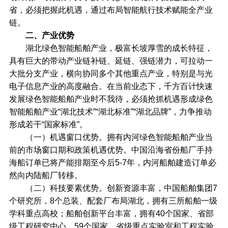
省，必须把握此机遇，通过布局智能航行技术赋能全产业
链。
二、产业优势
湖北绿色智能船舶产业，极富长坡厚雪的成长特征，
具有巨大的带动产业链补链、延链、强链潜力，可拉动一
大批分支产业，横向协同多个其他重点产业，特别是与光
电子信息产业的高度融合。在当前业态下，千方百计快速
发展绿色智能船舶产业时不我待，必须抢抓机遇形成绿色
智能船舶产业“湖北技术”“湖北标准”“湖北品牌”，力争推动
形成若干“国家标准”。
（一）机遇窗口优势。拥有内河绿色智能船舶产业当
前的市场窗口期和政策机遇优势。中国沿海省份船厂手持
海船订单已将产能排期至今后5-7年，内河船舶建造订单必
然向内陆船厂转移。
（二）科技要素优势。创新资源丰富，中国船舶集团7
个研究所，8个总装、配套厂布局湖北，拥有三所船舶一级
学科重点高校；船舶创新平台丰富，拥有40个国家、省部
级工程研究中心、59个国家、省级重点实验室和工程实验