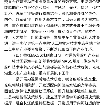
交叉合作是推动产业高质量发展的有效方式。围绕绿色智
能船舶产业自身特点和属性，与风能、光伏、储能、低空
经济、汽车产业等进行横向结合，联合相关领域的央企、
国企、领军企业，以用为基本导向，以做大做强为根本目
的，重点探索组建以多个创新联合体方式开展不同细分领
域的技术研发、龙头企业引领，推动项目合作、资本合
作、人才培养、组团出海等，聚集更多产业资源和人才资
源，进一步促进第一点中的“人工智能+”技术生态落地与第
二点中的产业要素集聚，不断迭代形成正向产业闭环。
（四）抢抓MASS规则窗口期，布局智能航行产业链
针对国际海事组织即将实施的MASS规则，聚焦智能
航行技术中的态势感知与避碰决策等核心技术攻关。依托
湖北光电产业基础，重点开展以下工作：
一是开展AI视觉感知技术研发。联合船舶制造企业、
光电领域科研院所，开发适配内河复杂水域的光学镜头、
图像识别算法及数据处理系统，提升船舶环境感知精度。
二是构建智能决策模型。建立基于深度学习的避碰决策数
据库，融合长江航道特征数据，开发适用于内河航运的智