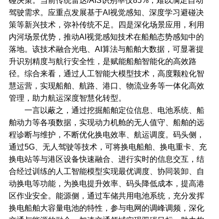
碰决策。当前传统雷达/AIS识别率仅85%，难以满足自动
驾驶需求。应重点发展基于AI视觉感知、深度学习避碰决
策等新兴技术，弥补传统不足。四是深化场景应用，利用
内河场景优势，推动AI视觉感知技术在船舶态势感知中的
落地。该技术融合光电、AI算法与船舶大数据，可显著提
升识别精度与航行安全性，是赋能船舶智能化的高效路
径。综合来看，通过人工智能大模型技术，高度颗粒化智
慧运营，实现船舶、航路、港口、物流业务等一体化高效
管理，助力航运深度智慧化转型。
一言以蔽之，通过挖掘船舶定位信息、电池系统、船
舶动力等各项数据，实现动力机舱的无人值守、船舶的远
程诊断与维护，不断优化换电效率、航运调度。码头侧，
通过5G、无人驾驶等技术，可将换电船舶、换电重卡、充
换电站等与港区设备快速融合、进行实时的信息交互，结
合经过训练的人工智能模型实现最优调度、协同装卸、自
动换电等功能，为换电提升效率、码头降低成本，提高港
区作业安全。能源侧，通过车储共用电池系统，充分发挥
换电船舶大容量电池的特性，参与电网的调峰调频，深化