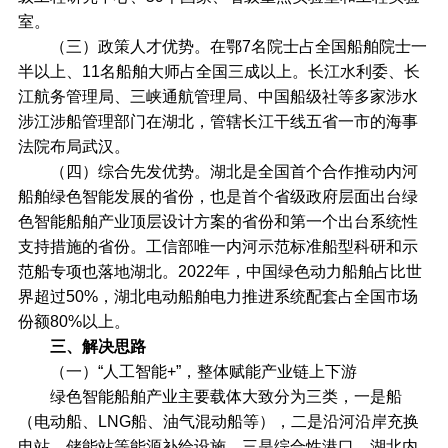
室。
（三）政策人才优势。在鄂7名院士占全国船舶院士一
半以上、11名船舶大师占全国三成以上。长江水利委、长
江航务管理局、三峡通航管理局、中国船级社等多家涉水
涉江涉船管理部门在湖北，管辖长江干线五省一市的海事
法院布局武汉。
（四）综合先发优势。湖北是全国首个合作推动内河
船舶绿色智能发展的省份，也是首个省级政府层面出台绿
色智能船舶产业顶层设计方案的省份和第一个出台系统性
支持措施的省份。工信部唯一内河示范标准船型科研和示
范船专项也落地湖北。2022年，中国绿色动力船舶占比世
界超过50%，湖北电动船舶电力推进系统配套占全国市场
份额80%以上。
三、解决思路
（一）“人工智能+”，整体赋能产业链上下游
绿色智能船舶产业主要载体大致分为三类，一是船
（电动船、LNG船、油气混动船等），二是沿河沿岸充换
电站、储能站等能源补给设施，三是综合性港口。湖北内