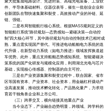
聚大批集成电路设计、先进封装、高端光电装备、工业软
件、半导体基础材料、仪器仪表等，催生一批创业企业和
创新团队在鄂快速集聚和裂变，高效推动产业的补链、延
链、强链。
二是布局智能航行核心系统。根据MASS规则定义的
智能航行系统“路径规划—态势感知—避碰决策—自动控
制”四大核心环节，其中路径规划与自动控制技术已相对成
熟，重点需实现国产替代。可推进电动船舶电力系统的迭
代升级，在新型动力系统（如电力推进）领域发挥换道超
车优势。此外，重点支持船舶态势感知系统、智能避碰决
策系统的国产化研发与规模化应用，利用湖北光电与芯片
基础，实现核心传感器、控制器的自主可控。
三是在产业资源集聚和裂变过程中，联合国家、省市
区等国有资本、产业资本、社会资本，用金融杠杆撬动产
业高速发展，推动技术孵化转化，产品熟化量产，力求培
育若干独角兽企业和上市公司。
（三）跨界交叉，横向链接其他重点产业
当今业态下，产业融合趋势明显，跨领域、跨学科的