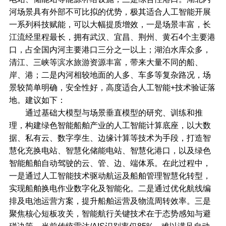
河场景具有外部不可比拟的优势，极其适合人工智能开展
一系列科技赋能，可以大幅提质增效，一是场景丰富，长
江流经里程最长，拥有武汉、宜昌、荆州、黄石4个主要港
口，占全国内河主要港口三分之一以上；湖泊水库众多，
清江、三峡等滨水旅游资源丰富，带来大量不同的船、
岸、港；二是内河相较地面的人多、车多等复杂路况，场
景较简单明确，安全性好，高度适合人工智能+技术验证落
地。建议如下：
通过基础大模型与场景垂直模型的研究、训练和推
理，构建绿色智能船舶产业的人工智能计算底座，以大数
据、私有云、数字孪生、边缘计算等技术为手段，打造智
慧化充换电站、智慧化储能电站、智慧化港口，以及绿色
智能船舶自动驾驶的云、管、边、端体系。在此过程中，
一是通过人工智能技术驱动航运及船舶管理智慧化转型，
实现船舶换电作业数字化及智能化。二是通过优化航线编
排及电池运营方案，提升船舶运营及物流周转效率。三是
聚焦核心短板攻关，智能航行关键技术在于态势感知与避