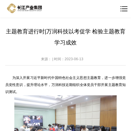
主题教育进行时|万润科技以考促学 检验主题教育
学习成效
来源： | 时间：2023-06-13
为深入开展习近平新时代中国特色社会主义思想主题教育，进一步增强党
员党性意识，提升理论水平，万润科技近期组织全体党员干部开展主题教育知
识测试。