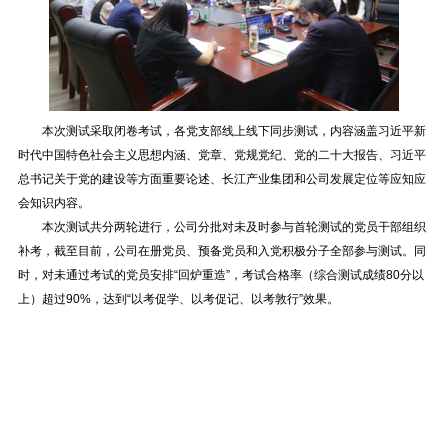
本次测试采取闭卷考试，各党支部线上线下同步测试，内容涵盖习近平新
时代中国特色社会主义思想内涵、党章、党规党纪、党的二十大报告、习近平
总书记关于党的建设等方面重要论述、长江产业集团和公司发展定位等应知应
会知识内容。
本次测试共分两轮进行，公司分批对未及时参与首轮测试的党员干部组织
补考，截至目前，公司在册党员、预备党员和入党积极分子全部参与测试。同
时，对未通过考试的党员安排“回炉重造”，考试合格率（综合测试成绩80分以
上）超过90%，达到“以考促学、以考促记、以考敦行”效果。