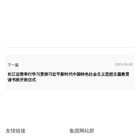
2023-06-08
下一篇
长江运营举行学习贯彻习近平新时代中国特色社会主义思想主题教育
读书班开班仪式
友情链接
集团网站群