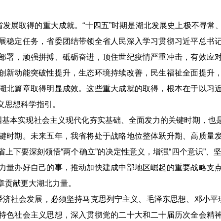
我省发展取得的重大成就。“十四五”时期是湖北发展史上极不寻常
展稳定任务，省委团结带领全省人民深入学习贯彻习近平总书
部署，顽强拼搏、砥砺奋进，顶住世纪疫情严重冲击，有效应
创新动能突破性提升，生态环境持续改善，民生福祉全面提升
湖北篇章取得明显成效。这些重大成就的取得，根本在于以习
义思想科学指引。
我国基本实现社会主义现代化夯实基础、全面发力的关键时期，也
键时期。未来五年，我省将处于战略地位整体跃升期、高质量
上下要深刻领悟“两个确立”的决定性意义，增强“四个意识”、坚定
力量办好自己的事，推动加快建成中部地区崛起的重要战略支
章贡献更大湖北力量。
省经济社会发展，必须坚持马克思列宁主义、毛泽东思想、邓小平理
特色社会主义思想，深入贯彻党的二十大和二十届历次全会精