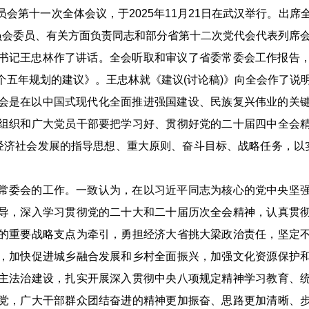
会第十一次全体会议，于2025年11月21日在武汉举行。出席
员会委员、有关方面负责同志和部分省第十二次党代会代表列席
书记王忠林作了讲话。全会听取和审议了省委常委会工作报告
个五年规划的建议》。王忠林就《建议(讨论稿)》向全会作了说
会是在以中国式现代化全面推进强国建设、民族复兴伟业的关
组织和广大党员干部要把学习好、贯彻好党的二十届四中全会
期经济社会发展的指导思想、重大原则、奋斗目标、战略任务，以实
常委会的工作。一致认为，在以习近平同志为核心的党中央坚
导，深入学习贯彻党的二十大和二十届历次全会精神，认真贯
的重要战略支点为牵引，勇担经济大省挑大梁政治责任，坚定
，加快促进城乡融合发展和乡村全面振兴，加强文化资源保护
主法治建设，扎实开展深入贯彻中央八项规定精神学习教育、
党，广大干部群众团结奋进的精神更加振奋、思路更加清晰、