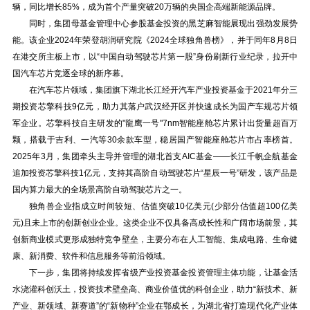
辆，同比增长85%，成为首个产量突破20万辆的央国企高端新能源品牌。
同时，集团母基金管理中心参股基金投资的黑芝麻智能展现出强劲发展势
能。该企业2024年荣登胡润研究院《2024全球独角兽榜》，并于同年8月8日
在港交所主板上市，以“中国自动驾驶芯片第一股”身份刷新行业纪录，拉开中
国汽车芯片竞逐全球的新序幕。
在汽车芯片领域，集团旗下湖北长江经开汽车产业投资基金于2021年分三
期投资芯擎科技9亿元，助力其落户武汉经开区并快速成长为国产车规芯片领
军企业。芯擎科技自主研发的"龍鹰一号"7nm智能座舱芯片累计出货量超百万
颗，搭载于吉利、一汽等30余款车型，稳居国产智能座舱芯片市占率榜首。
2025年3月，集团牵头主导并管理的湖北首支AIC基金——长江千帆企航基金
追加投资芯擎科技1亿元，支持其高阶自动驾驶芯片“星辰一号”研发，该产品是
国内算力最大的全场景高阶自动驾驶芯片之一。
独角兽企业指成立时间较短、估值突破10亿美元(少部分估值超100亿美
元)且未上市的创新创业企业。这类企业不仅具备高成长性和广阔市场前景，其
创新商业模式更形成独特竞争壁垒，主要分布在人工智能、集成电路、生命健
康、新消费、软件和信息服务等前沿领域。
下一步，集团将持续发挥省级产业投资基金投资管理主体功能，让基金活
水浇灌科创沃土，投资技术壁垒高、商业价值优的科创企业，助力“新技术、新
产业、新领域、新赛道”的“新物种”企业在鄂成长，为湖北省打造现代化产业体