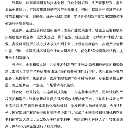
强基础。加强基础研究与技术创新，优化创新资源、生产要素配置，提升
原始创新能力，打通应用基础研究和产业化衔接。例如，福建去年瞄准产业科
技前沿和数字化、智能化、绿色化创新需求，支持各类创新主体实施3300多项
省级科研攻关项目。
强主体。企业既是科技创新主体，也是产业发展主体。链主企业要积极牵
头组建创新联合体，让龙头企业、骨干企业、链主企业、专精特新“小巨人”企
业、高校科研院所在核心技术攻关中唱主角，加强企业间合作，共建产业创新
生态。例如，京津冀地区鼓励企业加大研发投入，优化R&D经费配置结构，提
升自主创新能力。
强协同。企业积极出题，共促技术创新与产业升级;高校和科研院所积极领
题，加强人才培养与科研攻关;政府当好“服务员”和“设计师”，优化政策环境与
服务，聚拢需求，集成资源，善用“揭榜挂帅”“赛马制”等机制，积极推动联合解
题，促进创新链、产业链、市场需求有机衔接。
强转化。成果转化一头连着科技供给，一头连着市场应用。要加强知识产
权保护和运用，强化创新成果保护;建设高效成果转化平台，推动科技成果与产
业需求对接;完善科技成果转化激励机制，激发科研人员转化热情。今年3月
份，国家知识产权局会同教育部等多个部门，完成了全国高校和科研机构存量
专利的首次大盘点，近135万件存量专利中，有超过94万件纳入了可转化资源
库，并与45万家企业进行了精准对接。