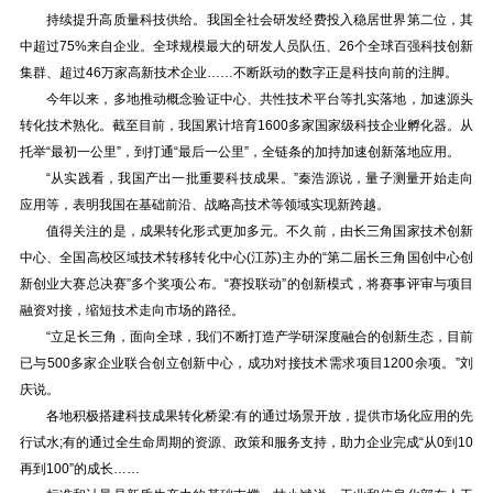
持续提升高质量科技供给。我国全社会研发经费投入稳居世界第二位，其
中超过75%来自企业。全球规模最大的研发人员队伍、26个全球百强科技创新
集群、超过46万家高新技术企业……不断跃动的数字正是科技向前的注脚。
今年以来，多地推动概念验证中心、共性技术平台等扎实落地，加速源头
转化技术熟化。截至目前，我国累计培育1600多家国家级科技企业孵化器。从
托举“最初一公里”，到打通“最后一公里”，全链条的加持加速创新落地应用。
“从实践看，我国产出一批重要科技成果。”秦浩源说，量子测量开始走向
应用等，表明我国在基础前沿、战略高技术等领域实现新跨越。
值得关注的是，成果转化形式更加多元。不久前，由长三角国家技术创新
中心、全国高校区域技术转移转化中心(江苏)主办的“第二届长三角国创中心创
新创业大赛总决赛”多个奖项公布。“赛投联动”的创新模式，将赛事评审与项目
融资对接，缩短技术走向市场的路径。
“立足长三角，面向全球，我们不断打造产学研深度融合的创新生态，目前
已与500多家企业联合创立创新中心，成功对接技术需求项目1200余项。”刘
庆说。
各地积极搭建科技成果转化桥梁:有的通过场景开放，提供市场化应用的先
行试水;有的通过全生命周期的资源、政策和服务支持，助力企业完成“从0到10
再到100”的成长……