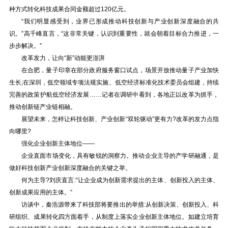
种方式转化科技成果合同金额超过120亿元。
“我们明显感受到，业界已形成推动科技创新与产业创新深度融合的共
识。”高千峰直言，“这非常关键，认识到重要性，就会朝着目标合力推进，一
步步解决。”
改革发力，让向“新”动能更澎湃
在合肥，量子印章在部分政府服务窗口试点，场景开放推动量子产业加快
生长;在深圳，低空领域专项法规实施、低空经济标准化技术委员会组建，持续
完善的政策护航低空经济发展……记者在调研中看到，各地正以改革为抓手，
推动创新链产业链相融。
展望未来，怎样让科技创新、产业创新“双轮驱动”更有力?改革的发力点指
向哪里?
强化企业创新主体地位——
企业直面市场变化，具有敏锐的洞察力。推动企业主导的产学研融通，是
做好科技创新产业创新深度融合的关键之举。
何为主导?刘庆直言:“让企业成为创新需求提出的主体、创新投入的主体、
创新成果应用的主体。”
访谈中，秦浩源带来了科技部将要推出的举措:从创新决策、创新投入、科
研组织、成果转化四方面着手，从制度上落实企业创新主体地位。如建立培育