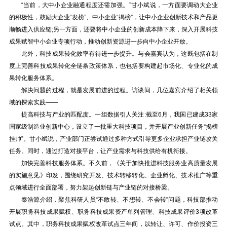
“当前，大中小企业融通程度还需加强。”甘小斌说，一方面要调动大企业
的积极性，鼓励大企业“发榜”、中小企业“揭榜”，让中小企业创新技术和产品更
顺畅进入供应链;另一方面，还要将中小企业的创新成本降下来，深入开展科技
成果赋智中小企业专项行动，推动创新资源进一步向中小企业开放。
此外，科技成果转化效率有待进一步提升。与会嘉宾认为，这既包括在制
度上完善科技成果转化全链条政策体系，也包括要构建起市场化、专业化的成
果转化服务体系。
解决问题的过程，就是发展前进的过程。访谈间，几位嘉宾介绍了相关领
域的探索实践——
提高科技与产业的匹配度。一组数据引人关注:截至6月，我国已建成33家
国家级制造业创新中心，设立了一批重大科技项目，并开展产业创新任务“揭榜
挂帅”。甘小斌说，产业部门正尝试通过多种方式引导更多企业承担产业链攻关
任务。同时，通过打造对接平台，让产业需求与科技供给有机衔接。
加快完善科技服务体系。不久前，《关于加快推进科技服务业高质量发展
的实施意见》印发，围绕研究开发、技术转移转化、企业孵化、技术推广等重
点领域进行全面部署，努力架起创新链与产业链的对接桥梁。
秦浩源介绍，聚焦科研人员“不敢转、不想转、不会转”问题，科技部推动
开展职务科技成果赋权、职务科技成果资产单列管理、科技成果评价3项改革
试点。其中，职务科技成果赋权改革试点三年间，以转让、许可、作价投资三