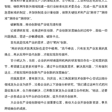
标准和计量是新质生产力的基础支撑。甘小斌说，工业和信息化部在人工
智能、物联网等新兴领域组建一批行业标准化技术委员会，完成一批产业发展
急需标准的制定，并加快制造业计量创新，保障关键技术和产品“测得了”“测得
准”“测得全”“测得快”。
破解瓶颈，推动创新链产业链无缝衔接
记者调研发现，在推进科技创新、产业创新深度融合的过程中，面临一些
问题挑战，需进一步畅通链路、破除卡点。
首先就是找准产业的需求，进行“靶向”创新。
“再好的技术脱离实际也是空中楼阁。”高千峰说，只有攻克产业发展的真
痛点，再从应用中迭代创新，才能实现良性循环。
甘小斌认为，当前，企业的科研难题和机构的研发项目存在一定程度的脱
节，希望建立起更多对接平台，通过平台挖掘真需求、解决真问题，“只有做到
这点，才能实现科技创新与产业创新的深度融合”。
挖掘真需求，要有新方法。刘庆说，长三角国家技术创新中心尝试以细分
领域龙头企业为抓手，沿着企业的上下游做分析研究。“我们通过这种方式把问
题征集出来，合力推动解决，已和数百家龙头企业建立合作机制。”他说，还要
进一步形成企业与平台的信任机制，提升共研共创效率。
大企业在产业链创新链中占据重要位置，推动大企业开放创新资源，事关
两链融合的成效。