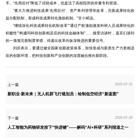
手。“先用后付”降低了试错成本，也盘活了高校院所的存量专利资源。
“要大力推进科技成果‘先用后付’、资产单列管理等改革，完善成果转化收
益分配机制，形成科技成果转化激励机制。”甘小斌说。
“继续深化科技成果转化机制改革”“通过产权激励激发科研人员成果转化的
积极性”“构建同科技创新相适应的科技金融体制”……接受访谈时，嘉宾们谈到
的一项项完善制度举措，传递出改革向纵深推进的重要信号。
刘庆表示，要通过健全国家创新政策体系，加快形成与新质生产力更相适
应的创新环境，把科技创新和产业创新的深度融合推向新阶段。
2025-07-31
上一篇
新职业·新未来｜无人机群飞行规划员：绘制低空经济“新蓝图”
2025-07-29
下一篇
人工智能为药物研发按下“快进键”——解码“AI+科研”系列报道之一