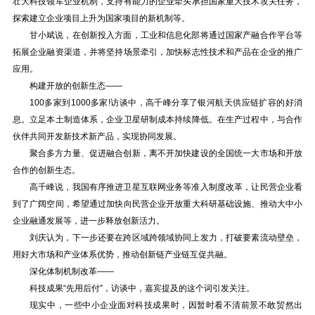
壮大科技领军企业机制，支持有能力的企业牵头承担国家重大技术攻关任务，
探索建立企业项目上升为国家项目的新机制等。
甘小斌说，在创新投入方面，工业和信息化部将通过国家产融合作平台等
拓展企业融资渠道，并将坚持场景牵引，加快标志性技术和产品在企业的推广
应用。
构建开放的创新生态——
100多家到1000多家!访谈中，高千峰分享了银河航天供应链扩容的好消
息。立足本土制造体系，企业卫星研制成本持续降低。在生产过程中，与合作
伙伴共同开发新技术新产品，实现协同发展。
聚合多方力量、促进融合创新，离不开加快建设的全国统一大市场和开放
合作的创新生态。
高千峰说，我国有序推进卫星互联网业务等准入制度改革，让民营企业看
到了广阔空间，希望通过加快向民营企业开放重大科研基础设施、推动大中小
企业融通发展等，进一步释放创新活力。
刘庆认为，下一步还要在跨区域跨领域协同上发力，打破要素流动壁垒，
用好大市场和产业体系优势，推动创新链产业链互促共融。
深化体制机制改革——
科技成果“先用后付”，访谈中，嘉宾提及的这个词引发关注。
现实中，一些中小企业面对科技成果时，因暂时看不清前景不敢贸然出