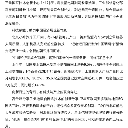
三角国家技术创新中心主任刘庆，科技部七司副司长秦浩源，工业和信息化部
科技司副司长甘小斌，银河航天联合创始人、副总裁高千峰同台，结合新华社
记者近日参加“活力中国调研行”主题采访活动见闻，共话科技创新与产业创新
深度融合。
科技赋能，助力中国经济展现新气象
北京小米汽车工厂内，每76秒就可以产出一辆新能源汽车;深圳众擎机器
人展厅里，人形机器人完成前空翻特技……记者近日随“活力中国调研行”活动
走进产业一线，创新的朝气扑面而来。
“中国经济圆桌会”现场，嘉宾们带来的一组组数据，同样“新”意十足——
上半年，我国规上高技术制造业增加值同比增长9.5%，增速快于全部规上
工业增加值3.1个百分点;3D打印设备、新能源汽车、工业机器人产品产量同比
分别增长43.1%、36.2%、35.6%;全国共登记技术合同近41万件，成交额超过
3万亿元，同比增长14.2%……
向新而进的背后，有科技与产业的双向奔赴。
高千峰分享了天地融合网络技术的创新故事:卫星互联网要实现与地面5G
网络互融，不仅要构建通信平台，还包括众多复杂技术创新。“我们与北京邮电
大学成立联合实验室，对海量终端直连接入、星上信息智能处理等进行充分验
证。”他说，校企合力打造“看得见用得上”的验证环境，推动新技术迈向工程应
用。